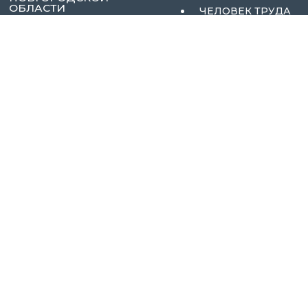
ОБЛАСТИ
ЧЕЛОВЕК ТРУДА
СОБЫТИЯ
ПОЛЕЗНЫЕ
МАТЕРИАЛЫ
АКТИВНЫЕ МЕРЫ
СОДЕЙСТВИЯ
ЗАНЯТОСТИ
БАЗЫ ДАННЫХ
РЕСУРСОВ
ЦЕЛЕВОЕ
ОБУЧЕНИЕ
ЭЛЕКТРОННЫЙ
КАТАЛОГ
ПРЕДПРИЯТИЙ
173009, Г. ВЕЛИКИЙ НОВГОРОД, УЛ. ПСКОВСКАЯ,
Д.50, К.2