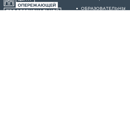
ОБРАЗОВАТЕЛЬНЫ
Е ПРОГРАММЫ
ОЦОПП ПИТ
НОВОСТИ
НОВГОРОДСКОЙ
ОБЛАСТИ
ЧЕЛОВЕК ТРУДА
СОБЫТИЯ
ПОЛЕЗНЫЕ
МАТЕРИАЛЫ
АКТИВНЫЕ МЕРЫ
СОДЕЙСТВИЯ
ЗАНЯТОСТИ
БАЗЫ ДАННЫХ
РЕСУРСОВ
ЦЕЛЕВОЕ
ОБУЧЕНИЕ
ЭЛЕКТРОННЫЙ
КАТАЛОГ